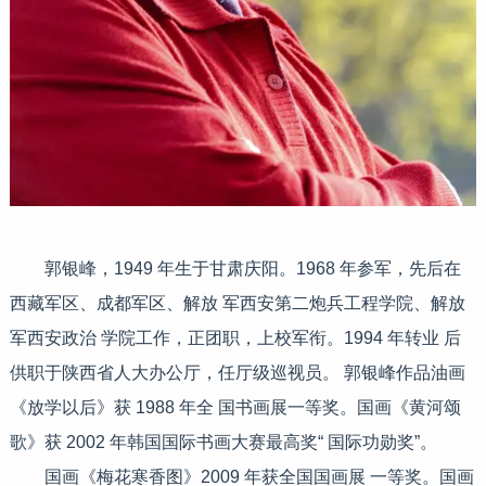
郭银峰，1949 年生于甘肃庆阳。1968 年参军，先后在
西藏军区、成都军区、解放 军西安第二炮兵工程学院、解放
军西安政治 学院工作，正团职，上校军衔。1994 年转业 后
供职于陕西省人大办公厅，任厅级巡视员。 郭银峰作品油画
《放学以后》获 1988 年全 国书画展一等奖。国画《黄河颂
歌》获 2002 年韩国国际书画大赛最高奖“ 国际功勋奖”。
国画《梅花寒香图》2009 年获全国国画展 一等奖。国画