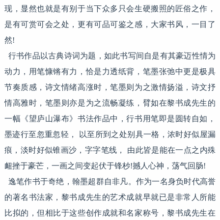
现，显然也就是有别于当下众多只会生硬搬照的匠俗之作，
是有可赏可会之处，更有可品可鉴之感，大家书风，一目了
然!
行书作品以古典诗词为题，如此书写间自是有其豪迈性情为
动力，用笔慷锵有力，恰是力透纸背，笔墨张弛中更是极具
节奏质感，诗文情绪高涨时，笔墨则为之激情扬溢，诗文抒
情高雅时，笔墨则亦是为之流畅凝练，臂如在黎书成先生的
一幅《望庐山瀑布》书法作品中，行书用笔即是圆转自如，
墨迹行至忽重忽轻， 以至所到之处别具一格，浓时好似屋漏
痕，淡时好似锥画沙，字字笔线， 由此皆是能在一点之内殊
衄挫于豪芒，一画之间变起伏于锋杪!撼人心神，荡气回肠!
逸笔作书于奇绝，翰墨超群自非凡。作为一名身负时代高誉
的著名书法家，黎书成先生的艺术成就早就已是非常人所能
比拟的，但相比于这些创作成就和名家称号，黎书成先生在