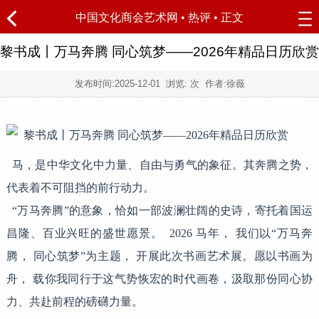
中国文化商会艺术网
•
热评
• 正文
黎书成丨万马奔腾 同心筑梦——2026年精品日历欣赏
发布时间:
2025-12-01
浏览:
次 作者:徐薇
马，是中华文化中力量、自由与勇气的象征。其奔腾之势，
代表着不可阻挡的前行动力。
“万马奔腾”的意象，恰如一部波澜壮阔的史诗，寄托着国运
昌隆、百业兴旺的盛世愿景。 2026 马年， 我们以“万马奔
腾， 同心筑梦”为主题， 开展此次书画艺术展。愿以书画为
舟， 载你我同行于这气势恢宏的时代画卷，汲取那份同心协
力、共赴前程的磅礴力量。