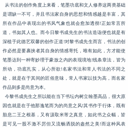
从书法的创作角度上来看，笔墨功底和文人修养这两类基础
是谓缺一不可，并且书法家自身的思想和情感越是丰富，其
所在作品中表现出的书风气象也就会愈加透彻!正如常言所
道，书如其人也。而今日黎书成先生的书法造诣便也就是有
深植于此德艺双馨的创作正道!对黎书成先生而言，书法的创
作必然是要裹挟者其自身的情感寄托，唯有如此，方才能使
笔墨达到一种寄妙理于豪放之内的表现境地!线条章法，皆为
所动，功底扎实，从心所欲!名家书法和常人书法的不同之
处，就是在于其间的匠俗意味，常人书家以技为高，而名家
作品则多是尚意为本。
今黎书成先生之所以能在当下书坛内树立翰墨高品，很大原
因也就是在于他那逸笔而为的尚意之风!其书作于行体，既有
胎息二王之根基，又有汲取米芾之真意，如此书之众幅，皆
是可见一股不激不厉但又流畅洒脱的盎然之美!而这种风表